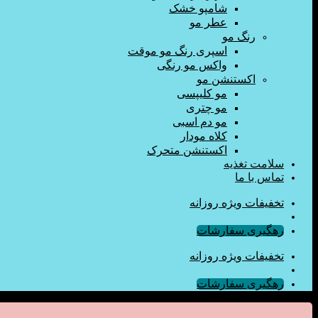
شامپو خشک
عطر مو
رنگ مو
اسپری رنگ مو موقت
واکس مو رنگی
اکستنشن مو
مو کلیپسی
مو چتری
مو دم اسبی
کلاه مودار
اکستنشن متحرک
سلامت تغذیه
تماس با ما
تخفیفات ویژه روزانه
رهگیری سفارشات
تخفیفات ویژه روزانه
رهگیری سفارشات