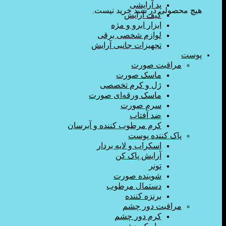
پد آرایشی
هیچ محصولی در سبد خرید نیست.
کیف آرایش
ابزار ابرو و مژه
لوازم شخصی برقی
تجهیزات جانبی آرایش
پوست
مراقبت صورت
ماسک صورت
ژل و کرم تخصصی
ماسک ورقه‌ای صورت
سرم صورت
ضد آفتاب
کرم مرطوب کننده و آبرسان
پاک کننده پوست
اسکراب و لایه بردار
آرایش پاک کن
تونر
شوینده صورت
دستمال مرطوب
برنزه کننده
مراقبت دور چشم
کرم دور چشم