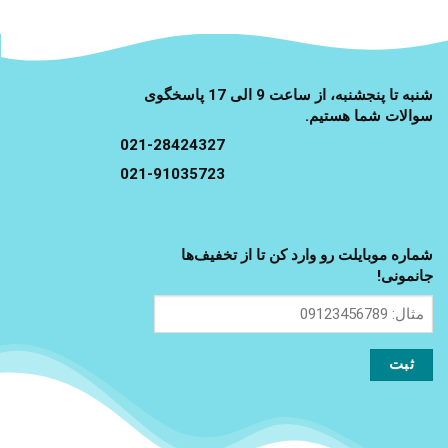
شنبه تا پنجشنبه، از ساعت 9 الی 17 پاسخگوی
سوالات شما هستیم.
021-28424327
021-91035723
شماره موبایلت رو وارد کن تا از تخفیف‌ها
جانمونی!
مثال:
09123456789