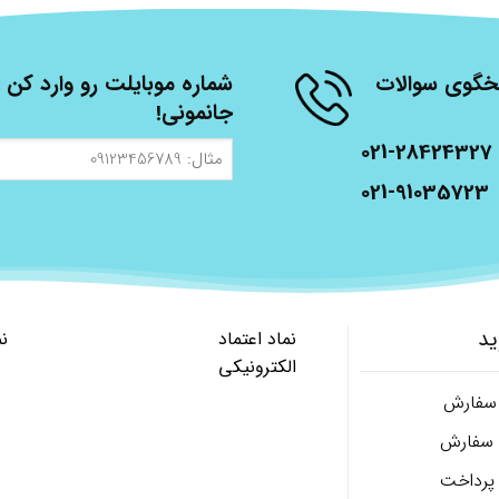
شنبه، از ساعت 9 الی 17 پاسخگوی سوالات
شماره موبایلت رو وارد کن ت
جانمونی!
021-28424327
مثال:
09123456789
021-91035723
ید
نماد اعتماد
ن
الکترونیکی
 سفارش
ل سفارش
پرداخت