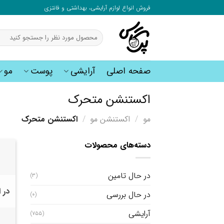
به
فروش انواع لوازم آرایشی، بهداشتی و فانتزی
محتوا
بروید
جستجو
برای:
صفحه اصلی
آرایشی
پوست
مو
اکستنشن متحرک
مو
/
اکستنشن مو
/
اکستنشن متحرک
دسته‌های محصولات
در حال تامین
(3)
در 
در حال بررسی
(0)
آرایشی
(755)