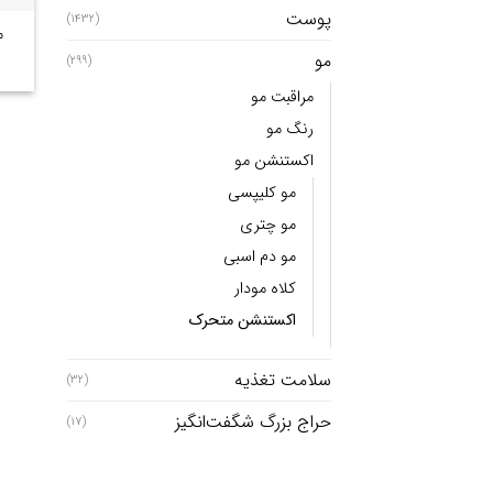
پوست
(1432)
م
مو
(299)
مراقبت مو
رنگ مو
اکستنشن مو
مو کلیپسی
مو چتری
مو دم اسبی
کلاه مودار
اکستنشن متحرک
سلامت تغذیه
(32)
حراج بزرگ شگفت‌انگیز
(17)