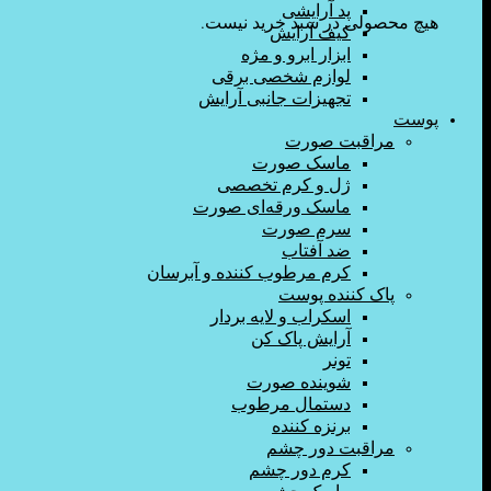
پد آرایشی
هیچ محصولی در سبد خرید نیست.
کیف آرایش
ابزار ابرو و مژه
لوازم شخصی برقی
تجهیزات جانبی آرایش
پوست
مراقبت صورت
ماسک صورت
ژل و کرم تخصصی
ماسک ورقه‌ای صورت
سرم صورت
ضد آفتاب
کرم مرطوب کننده و آبرسان
پاک کننده پوست
اسکراب و لایه بردار
آرایش پاک کن
تونر
شوینده صورت
دستمال مرطوب
برنزه کننده
مراقبت دور چشم
کرم دور چشم