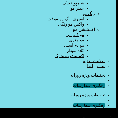
شامپو خشک
عطر مو
رنگ مو
اسپری رنگ مو موقت
واکس مو رنگی
اکستنشن مو
مو کلیپسی
مو چتری
مو دم اسبی
کلاه مودار
اکستنشن متحرک
سلامت تغذیه
تماس با ما
تخفیفات ویژه روزانه
رهگیری سفارشات
تخفیفات ویژه روزانه
رهگیری سفارشات