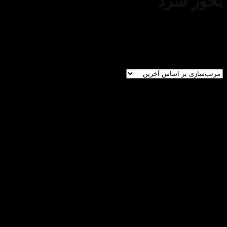
بخور سرد
پوست
/
ابزار مراقبت پوست
/
بخور سرد
فیلتر
نمایش دادن همه 6 نتیجه
دسته‌های محصولات
در حال تامین
(3)
در حال بررسی
(0)
آرایشی
(755)
آرایش صورت
(184)
پرایمر
(22)
کرم پودر
(35)
پنکک
(18)
کانسیلر و کانتور
(30)
رژگونه
(30)
هایلایتر
(17)
فیکساتور
(24)
آرایش چشم و ابرو
(238)
مداد و هاشور ابرو
(15)