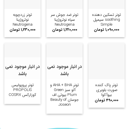
تونر تسکین دهنده
تونر ضد جوش سر
تونر زردچوبه
soothing سیمپل
سیاه نوتروژینا
نوتروژینا
Neutrogena
Neutrogena
Simple
۱,۰۹۰,۰۰۰
تومان
۱,۲۲۰,۰۰۰
تومان
۱,۲۳۰,۰۰۰
تومان
در انبار موجود نمی
در انبار موجود نمی
باشد
باشد
تونر پاک کننده
تونر AHA + BHA و
تونر پروپولیس
صورت بلوبری
آلو سبز Green
PROPOLIS
بیوآکوا
Plum بیوتی اف
کوزارکس COSRX
جوسان Beauty of
۴۹۰,۰۰۰
تومان
Joseon