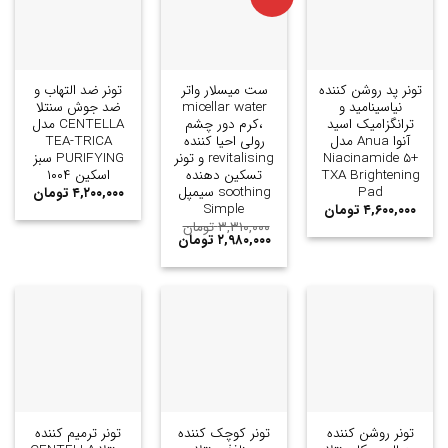
تونر پد روشن کننده
ست میسلار واتر
تونر ضد التهاب و
نیاسینامید و
micellar water
ضد جوش سنتلا
ترانگزامیک اسید
،کرم دور چشم
CENTELLA مدل
آنوا Anua مدل
رولی احیا کننده
TEA-TRICA
Niacinamide 5+
revitalising و تونر
PURIFYING سبز
TXA Brightening
تسکین دهنده
اسکین ۱۰۰۴
Pad
soothing سیمپل
۴,۲۰۰,۰۰۰
تومان
Simple
۴,۶۰۰,۰۰۰
تومان
۳,۳۱۰,۰۰۰
تومان
۲,۹۸۰,۰۰۰
تومان
تونر روشن کننده
تونر کوچک کننده
تونر ترمیم کننده