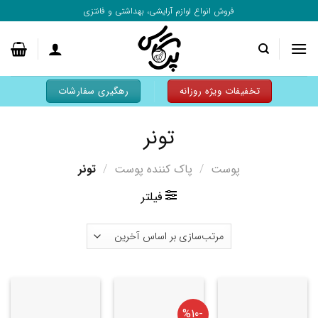
به
فروش انواع لوازم آرایشی، بهداشتی و فانتزی
محتوا
بروید
تخفیفات ویژه روزانه
رهگیری سفارشات
تونر
پوست
/
پاک کننده پوست
/
تونر
فیلتر
-%10