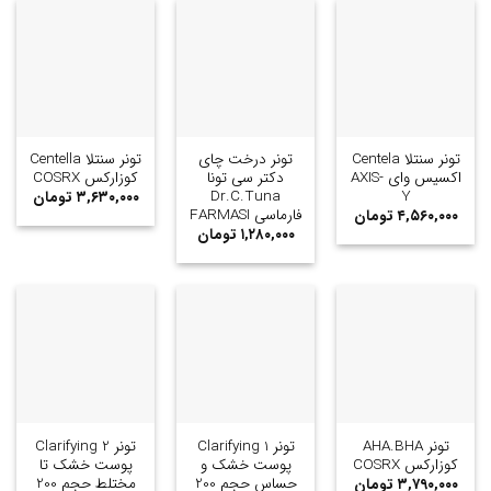
تونر سنتلا Centela
تونر درخت چای
تونر سنتلا Centella
اکسیس وای AXIS-
دکتر سی تونا
کوزارکس COSRX
Dr.C.Tuna
Y
۳,۶۳۰,۰۰۰
تومان
فارماسی FARMASI
۴,۵۶۰,۰۰۰
تومان
۱,۲۸۰,۰۰۰
تومان
تونر AHA.BHA
تونر Clarifying 1
تونر Clarifying 2
کوزارکس COSRX
پوست خشک و
پوست خشک تا
حساس حجم 200
مختلط حجم 200
۳,۷۹۰,۰۰۰
تومان