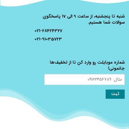
شنبه تا پنجشنبه، از ساعت 9 الی 17 پاسخگوی
سوالات شما هستیم.
021-28424327
021-91035723
شماره موبایلت رو وارد کن تا از تخفیف‌ها
جانمونی!
مثال:
09123456789