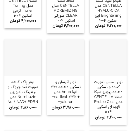
هیالو سیکا سنتلا
منافذ سنتلا
سنتلا CENTELLA
CENTELLA مدل
CENTELLA مدل
مدل Toning
HYALU-CICA
POREMIZING
Toner کرمی
Brightening آبی
CLEAR صورتی
اسکین ۱۰۰۴
اسکین ۱۰۰۴
اسکین ۱۰۰۴
۴,۲۰۰,۰۰۰
تومان
۴,۲۰۰,۰۰۰
تومان
۴,۲۰۰,۰۰۰
تومان
تونر اسنس تقویت
تونر آبرسان و
تونر پاک کننده
کننده و تسکین
تسکین دهنده +77
صورت ضد چروک و
دهنده پروبیو سیکا
آنوا Anua مدل
لیفتینگ نامبوزین
سنتلا CENTELLA
Heartleaf 77% +
Numbuzin مدل
مدل Probio Cica
Hyaluron
No.9 NAD+ PDRN
قهوه ای اسکین
۳,۷۸۰,۰۰۰
تومان
۴,۸۶۰,۰۰۰
تومان
۱۰۰۴
۴,۲۰۰,۰۰۰
تومان