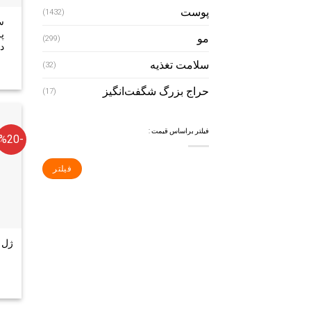
پوست
(1432)
مو
(299)
دا
سلامت تغذیه
(32)
حراج بزرگ شگفت‌انگیز
(17)
فیلتر براساس قیمت :
-%20
فیلتر