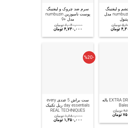
شم و لیفتینگ
سرم ضد چروک و لیفتینگ
نامبوزین numbuzin مدل
پوست نامبوزین numbuzin
تنول
مدل +9
۵,۶
تومان
۶,۰۴۰,۰۰۰
تومان
۴,۳
تومان
۴,۷۳۰,۰۰۰
تومان
-%20
+
+
مام رولی EXTRA DRY باله
ست براش 5 عددی every
day essentials ریل تکنیک
REAL TECHNIQUES
۹۶
تومان
۷۵
تومان
۱,۶۸۰,۰۰۰
تومان
۱,۳۵۰,۰۰۰
تومان