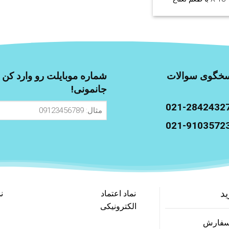
پنجشنبه، از ساعت 9 الی 17 پاسخگوی سوالات
شماره موبایلت رو وارد کن ت
جانمونی!
021-2842432
مثال:
09123456789
021-9103572
ید
نماد اعتماد
ن
الکترونیکی
 سفارش