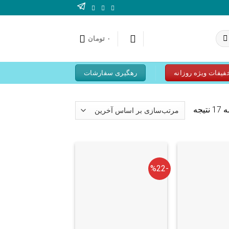
۰
تومان
فیفات ویژه روزانه
رهگیری سفارشات
یجه
-%22
+
+