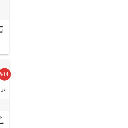
سر
-%14
در 
خم