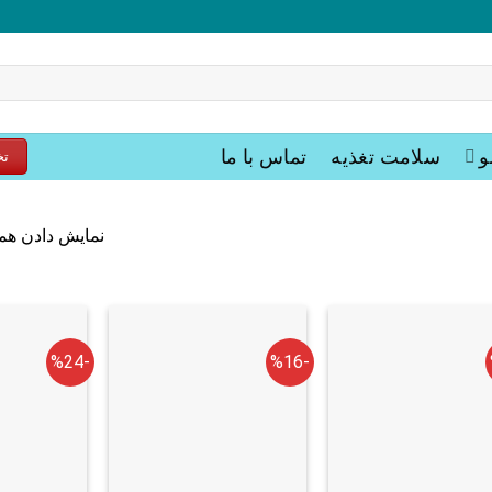
و
سلامت تغذیه
تماس با ما
تخ
نمایش دادن همه 17 نت
-%24
-%16
+
+