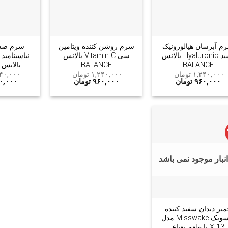
+
+
م آبرسان هیالورونیک
سرم روشن کننده ویتامین
سرم ضد
اسید Hyaluronic بالانس
سی Vitamin C بالانس
BALANCE
BALANCE
بالانس BALANCE
۱,۲۴۰,۰۰۰
تومان
۱,۲۴۰,۰۰۰
تومان
۴۰,۰۰۰
۹۶۰,۰۰۰
تومان
۹۶۰,۰۰۰
تومان
۰,۰۰۰
انبار موجود نمی باشد
+
یر دندان سفید کننده
میسویک Misswake مدل
X-13 با طعم نعناع