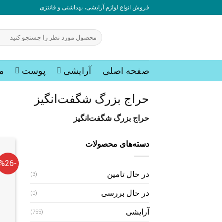
به
فروش انواع لوازم آرایشی، بهداشتی و فانتزی
محتوا
بروید
جستجو
برای:
صفحه اصلی
آرایشی
پوست
م
حراج بزرگ شگفت‌انگیز
حراج بزرگ شگفت‌انگیز
دسته‌های محصولات
-%26
در حال تامین
(3)
در حال بررسی
(0)
آرایشی
(755)