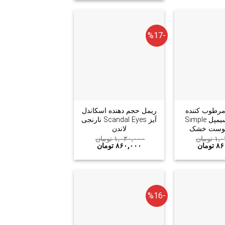
-%17
+
+
مرطوب کننده
ریمل حجم دهنده اسکاندل
ریچ rich سیمپل Simple
آیز Scandal Eyes نارنجی
پوست خشک
لاندن
۱,۰
تومان
۱,۰۳۰,۰۰۰
تومان
۸۶
تومان
۸۶۰,۰۰۰
تومان
-%16