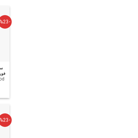
-%23
سر
Blood با
-%23