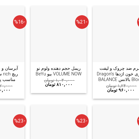
-%16
-%21
+
+
م ضد چروک و لیفت
ریمل حجم دهنده ولوم نو
آبرسان و 
فوری خون اژدها Dragon’s
VOLUME NOW بیو BeYu
لانس BALANCE
مناسب 
۱,۰۳۰,۰۰۰
تومان
۸۱۰,۰۰۰
تومان
۱,۲۴۰,۰۰۰
تومان
۲۰,۰۰۰
۹۶۰,۰۰۰
تومان
۰,۰۰۰
-%23
-%23