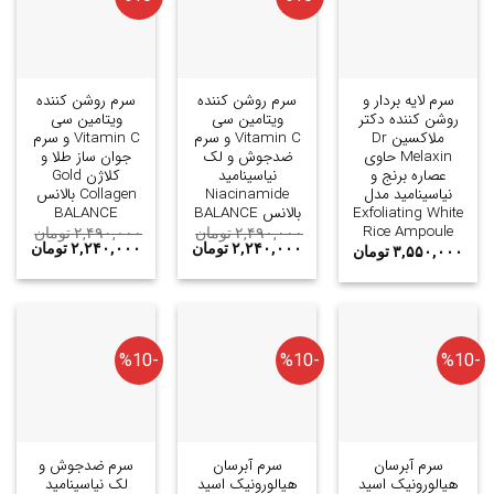
سرم لایه بردار و
سرم روشن کننده
سرم روشن کننده
روشن کننده دکتر
ویتامین سی
ویتامین سی
ملاکسین Dr
Vitamin C و سرم
Vitamin C و سرم
Melaxin حاوی
ضدجوش و لک
جوان ساز طلا و
عصاره برنج و
نیاسینامید
کلاژن Gold
نیاسینامید مدل
Niacinamide
Collagen بالانس
Exfoliating White
بالانس BALANCE
BALANCE
Rice Ampoule
۲,۴۹۰,۰۰۰
تومان
۲,۴۹۰,۰۰۰
تومان
۲,۲۴۰,۰۰۰
تومان
۲,۲۴۰,۰۰۰
تومان
۳,۵۵۰,۰۰۰
تومان
-%10
-%10
-%10
سرم آبرسان
سرم آبرسان
سرم ضدجوش و
هیالورونیک اسید
هیالورونیک اسید
لک نیاسینامید