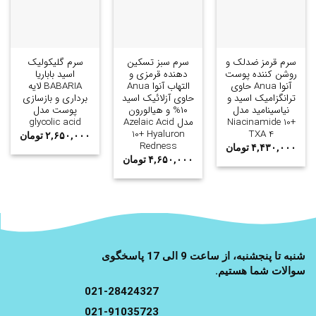
سرم قرمز ضدلک و
سرم سبز تسکین
سرم گلیکولیک
روشن کننده پوست
دهنده قرمزی و
اسید باباریا
آنوا Anua حاوی
التهاب آنوا Anua
BABARIA لایه
ترانگزامیک اسید و
حاوی آزلائیک اسید
برداری و بازسازی
نیاسینامید مدل
۱۰% و هیالورون
پوست مدل
Niacinamide 10+
مدل Azelaic Acid
glycolic acid
10+ Hyaluron
TXA 4
۲,۶۵۰,۰۰۰
تومان
Redness
۴,۴۳۰,۰۰۰
تومان
۴,۶۵۰,۰۰۰
تومان
شنبه تا پنجشنبه، از ساعت 9 الی 17 پاسخگوی
سوالات شما هستیم.
021-28424327
021-91035723