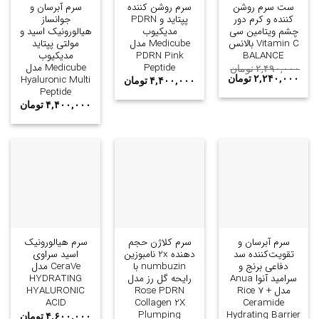
ست سرم روشن
سرم روشن کننده
سرم آبرسان و
کننده و کرم دور
پپتاید و PDRN
جوانساز
چشم ویتامین سی
مدیکیوب
هیالورونیک اسید و
Vitamin C بالانس
Medicube مدل
مولتی پپتاید
BALANCE
PDRN Pink
مدیکیوب
Peptide
Medicube مدل
۲,۴۹۰,۰۰۰
تومان
Hyaluronic Multi
۲,۲۴۰,۰۰۰
تومان
۴,۴۰۰,۰۰۰
تومان
Peptide
۴,۴۰۰,۰۰۰
تومان
سرم آبرسان و
سرم کلاژن حجم
سرم هیالورونیک
تقویت‌کننده سد
دهنده 2x نامبوزین
اسید سراوی
دفاعی برنج و
numbuzin با
CeraVe مدل
سرامید آنوا Anua
رایحه گل رز مدل
HYDRATING
مدل Rice 7 +
Rose PDRN
HYALURONIC
ACID
Collagen 2X
Ceramide
Plumping
Hydrating Barrier
۴,۶۰۰,۰۰۰
تومان