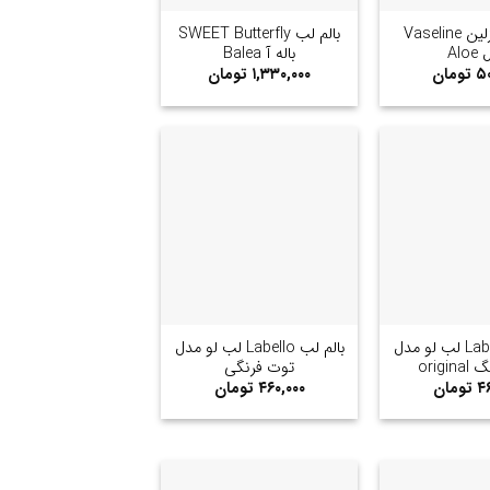
بالم لب وازلین Vaseline
بالم لب SWEET Butterfly
Alo
باله آ Balea
۵۰
تومان
۱,۳۳۰,۰۰۰
تومان
+
+
بالم لب Labello لب لو مدل
بالم لب Labello لب لو مدل
origi
توت فرنگی
۴۶
تومان
۴۶۰,۰۰۰
تومان