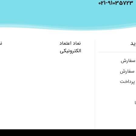
021-91035723
ید
نماد اعتماد
ن
الکترونیکی
 سفارش
ل سفارش
پرداخت