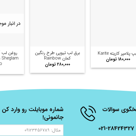
در انبار م
+
+
برق لب تیوپی طرح رنگین
روغن لب آ
پ پلامپر کاریته Karite
کمان Rainbow
۱۸۰,۰۰۰
تومان
o
۲۸۰,۰۰۰
تومان
شنبه، از ساعت 9 الی 17 پاسخگوی سوالات
شماره موبایلت رو وارد کن ت
جانمونی!
021-28424327
مثال:
09123456789