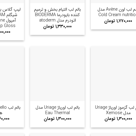
بالم لب اون Avène مدل
بالم لب التیام بخش و ترمیم
لیپ گلاس ب
Cold Cream nutritio
کننده بایودرما BIODERMA
اتودرم مدل atoderm
آمپو
۱,۷۷۰,۰۰۰
تومان
ip Gloss
۱,۳۳۰,۰۰۰
تومان
۹۰۰,۰۰۰
+
+
بالم لب گزموز اوریاژ Uriage
بالم لب اوریاژ Uriage مدل
مدل Xemose
Eau Thermal
هل
۱,۳۰۰,۰۰۰
تومان
۱,۳۰۰,۰۰۰
تومان
۰,۰۰۰