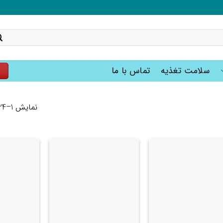
سلامت تغذیه
تماس با ما
ت
نمایش 1–24 از 89 نتیجه
+
+