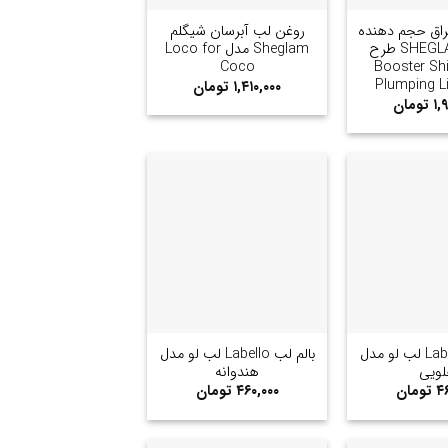
راق حجم دهنده
روغن لب آبرسان شیگلم
شیگلم SHEGLAM طرح
Sheglam مدل Loco for
ل Booster Shine
Coco
Plumping L
۱,۴۱۰,۰۰۰
تومان
۱,
تومان
+
+
بالم لب Labello لب لو مدل
بالم لب Labello لب لو مدل
ویی
هندوانه
۴۶
تومان
۴۶۰,۰۰۰
تومان