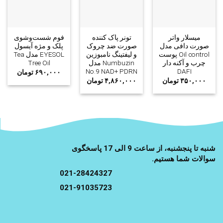
میسلار واتر
تونر پاک کننده
فوم شست‌وشوی
صورت دافی مدل
صورت ضد چروک
پلک و مژه آیسول
Oil control پوست
و لیفتینگ نامبوزین
EYESOL مدل Tea
چرب و آکنه دار
Numbuzin مدل
Tree Oil
No.9 NAD+ PDRN
DAFI
۶۹۰,۰۰۰
تومان
۳۵۰,۰۰۰
تومان
۴,۸۶۰,۰۰۰
تومان
شنبه تا پنجشنبه، از ساعت 9 الی 17 پاسخگوی
سوالات شما هستیم.
021-28424327
021-91035723