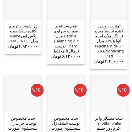
تونر پد روشن
فوم شستشو
ژل شوینده ترمیم
کننده نیاسینامید و
صورت سراوی
کننده سیکالفیت
ترانگزامیک اسید
CeraVe مدل
پلاس اون Avène
آنوا Anua مدل
Balancing Air
مدل +CICALFATE
Niacinamide 5+
Foam پوست
۴,۹۲۰,۰۰۰
تومان
TXA Brightening
نرمال تا مختلط
Pad
۶,۱۳۰,۰۰۰
تومان
۴,۶۰۰,۰۰۰
تومان
-%10
-%10
-%10
ست میسلار واتر
ست مخصوص
ست مخصوص
micellar water
پوست خشک ژل
پوست چرب ژل
،کرم دور چشم
شستشوی صورت
شستشوی صورت