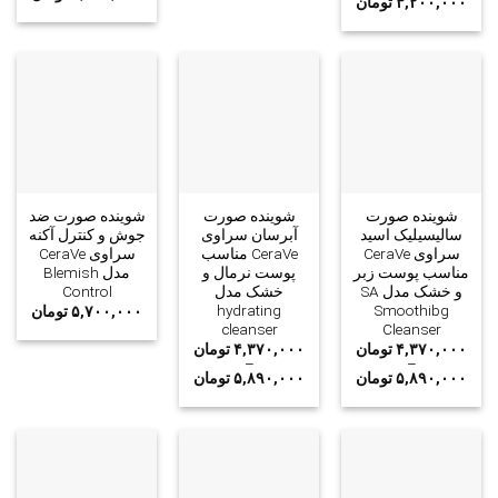
۳,۲۰۰,۰۰۰
تومان
شوینده صورت
شوینده صورت
شوینده صورت ضد
سالیسیلیک اسید
آبرسان سراوی
جوش و کنترل آکنه
سراوی CeraVe
CeraVe مناسب
سراوی CeraVe
مناسب پوست زبر
پوست نرمال و
مدل Blemish
و خشک مدل SA
خشک مدل
Control
hydrating
Smoothibg
۵,۷۰۰,۰۰۰
تومان
cleanser
Cleanser
۴,۳۷۰,۰۰۰
تومان
۴,۳۷۰,۰۰۰
تومان
–
–
۵,۸۹۰,۰۰۰
تومان
۵,۸۹۰,۰۰۰
تومان