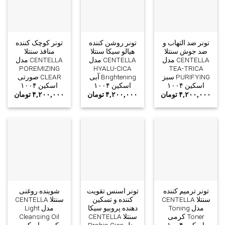
تونر ضد التهاب و
تونر روشن کننده
تونر کوچک کننده
ضد جوش سنتلا
هیالو سیکا سنتلا
منافذ سنتلا
CENTELLA مدل
CENTELLA مدل
CENTELLA مدل
POREMIZING
HYALU-CICA
TEA-TRICA
PURIFYING سبز
Brightening آبی
CLEAR صورتی
اسکین ۱۰۰۴
اسکین ۱۰۰۴
اسکین ۱۰۰۴
۴,۲۰۰,۰۰۰
تومان
۴,۲۰۰,۰۰۰
تومان
۴,۲۰۰,۰۰۰
تومان
تونر ترمیم کننده
تونر اسنس تقویت
شوینده روغنی
سنتلا CENTELLA
کننده و تسکین
سنتلا CENTELLA
مدل Toning
دهنده پروبیو سیکا
مدل Light
Toner کرمی
سنتلا CENTELLA
Cleansing Oil