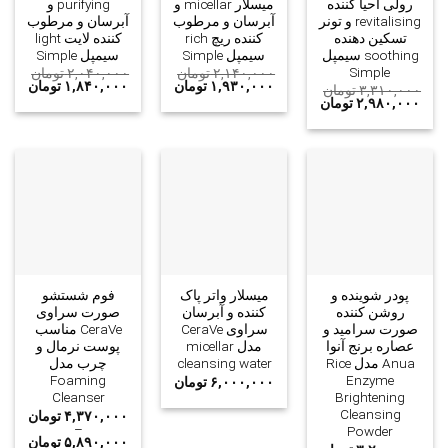
رولی احیا کننده
میسلار micellar و
purifying و
revitalising و تونر
آبرسان و مرطوب
آبرسان و مرطوب
تسکین دهنده
کننده ریچ rich
کننده لایت light
soothing سیمپل
سیمپل Simple
سیمپل Simple
Simple
۲,۱۴۰,۰۰۰
تومان
۲,۰۴۰,۰۰۰
تومان
۱,۹۳۰,۰۰۰
تومان
۱,۸۴۰,۰۰۰
تومان
۳,۳۱۰,۰۰۰
تومان
۲,۹۸۰,۰۰۰
تومان
پودر شوینده و
میسلار واتر پاک
فوم شستشو
روشن کننده
کننده و آبرسان
صورت سراوی
صورت سرامید و
سراوی CeraVe
CeraVe مناسب
عصاره برنج آنوا
مدل micellar
پوست نرمال و
Anua مدل Rice
cleansing water
چرب مدل
Foaming
Enzyme
۶,۰۰۰,۰۰۰
تومان
Cleanser
Brightening
Cleansing
۴,۳۷۰,۰۰۰
تومان
–
Powder
۵,۸۹۰,۰۰۰
تومان