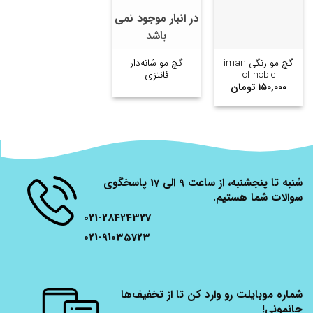
در انبار موجود نمی
باشد
گچ مو رنگی iman
گچ مو شانه‌دار
of noble
فانتزی
۱۵۰,۰۰۰
تومان
شنبه تا پنجشنبه، از ساعت 9 الی 17 پاسخگوی
سوالات شما هستیم.
021-28424327
021-91035723
شماره موبایلت رو وارد کن تا از تخفیف‌ها
جانمونی!