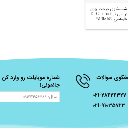
 شستشوی درخت چای
دکتر سی تونا Dr.C.Tuna
فارماسی FARMASI
شنبه، از ساعت 9 الی 17 پاسخگوی سوالات
شماره موبایلت رو وارد کن ت
جانمونی!
021-28424327
مثال:
09123456789
021-91035723