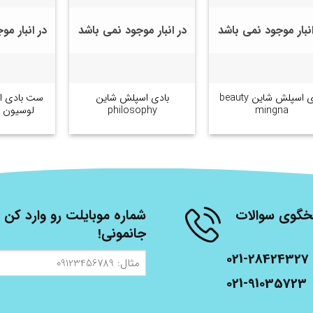
انبار موجود نمی باشد
در انبار موجود نمی باشد
در انبار م
+
+
بادی اسپلش شاین beauty
بادی اسپلش شاین
ست بادی ا
mingna
philosophy
لوسیون philosophy
شنبه، از ساعت 9 الی 17 پاسخگوی سوالات
شماره موبایلت رو وارد کن ت
جانمونی!
021-28424327
مثال:
09123456789
021-91035723