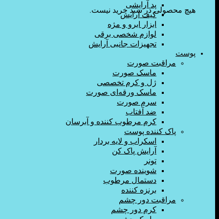
پد آرایشی
هیچ محصولی در سبد خرید نیست.
کیف آرایش
ابزار ابرو و مژه
لوازم شخصی برقی
تجهیزات جانبی آرایش
پوست
مراقبت صورت
ماسک صورت
ژل و کرم تخصصی
ماسک ورقه‌ای صورت
سرم صورت
ضد آفتاب
کرم مرطوب کننده و آبرسان
پاک کننده پوست
اسکراب و لایه بردار
آرایش پاک کن
تونر
شوینده صورت
دستمال مرطوب
برنزه کننده
مراقبت دور چشم
کرم دور چشم