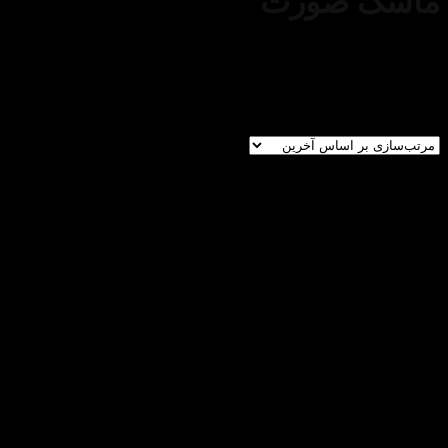
ماسک صورت
پوست
/
مراقبت صورت
/
ماسک صورت
/
برگه 2
فیلتر
نمایش 25–48 از 233 نتیجه
دسته‌های محصولات
در حال تامین
(3)
در حال بررسی
(0)
آرایشی
(755)
آرایش صورت
(184)
پرایمر
(22)
کرم پودر
(35)
پنکک
(18)
کانسیلر و کانتور
(30)
رژگونه
(30)
هایلایتر
(17)
فیکساتور
(24)
آرایش چشم و ابرو
(238)
مداد و هاشور ابرو
(15)