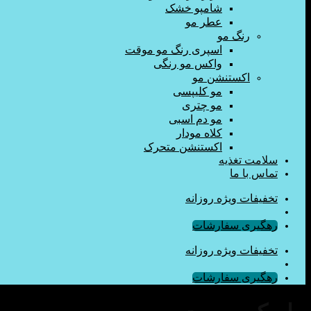
شامپو خشک
عطر مو
رنگ مو
اسپری رنگ مو موقت
واکس مو رنگی
اکستنشن مو
مو کلیپسی
مو چتری
مو دم اسبی
کلاه مودار
اکستنشن متحرک
سلامت تغذیه
تماس با ما
تخفیفات ویژه روزانه
رهگیری سفارشات
تخفیفات ویژه روزانه
رهگیری سفارشات