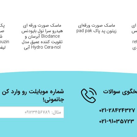
+
+
ای
ماسک صورت ورقه‌ای
ماسک صورت ورقه ای
نس
زیتون پد پاک pad pak
هیدرو سرا نول بایودنس
صور
Biodance آبرسان و
re
تقویت کننده عمیق مدل
Hydro Cera-nol آبی
لیف
مجموعه 4 عددی
Face
شنبه، از ساعت 9 الی 17 پاسخگوی سوالات
شماره موبایلت رو وارد کن ت
جانمونی!
021-28424327
مثال:
09123456789
021-91035723