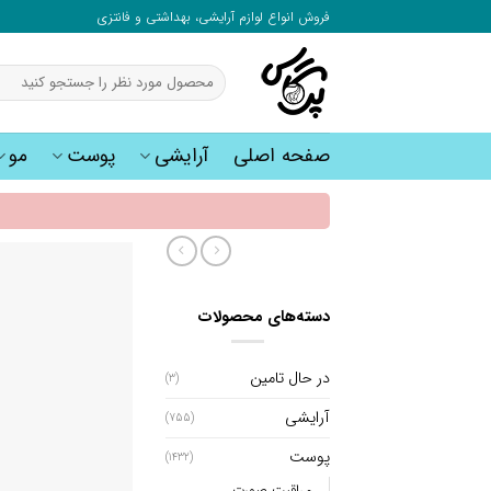
به
فروش انواع لوازم آرایشی، بهداشتی و فانتزی
محتوا
بروید
جستجو
برای:
صفحه اصلی
آرایشی
پوست
مو
دسته‌های محصولات
در حال تامین
(3)
آرایشی
(755)
پوست
(1432)
مراقبت صورت