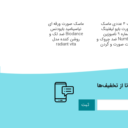
+
+
پک 4 عددی ماسک
ماسک صورت ورقه ای
ت بایو لیفتینگ
نیاسینامید بایودنس
شماره 9 نامبوزین
Biodance ضد لک و
Numbuzin ضد چروک و
روشن کننده مدل
ت صورت و گردن
radiant vita
Lifting Sil Full 
niacinamide مجموعه 4
Mask
عددی
ا از تخفیف‌ها