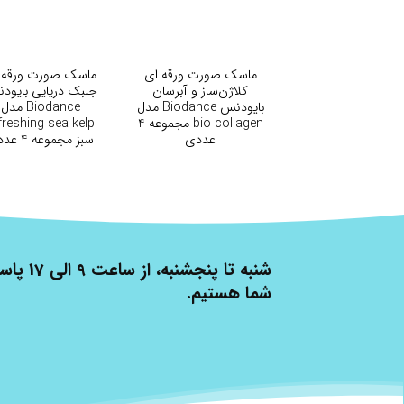
+
+
ماسک صورت ورقه ای
ماسک صورت ورقه 
کلاژن‌ساز و آبرسان
جلبک دریایی بایود
بایودنس Biodance مدل
Biodance مدل
bio collagen مجموعه 4
freshing sea kelp
عددی
سبز مجموعه 4 عددی
شنبه تا پنج
شما هستیم.