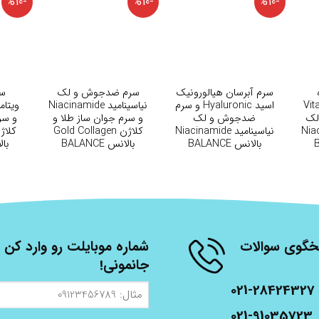
-%10
-%10
-%10
+
+
سرم آبرسان هیالورونیک
سرم ضدجوش و لک
سر
Vitamin
اسید Hyaluronic و سرم
نیاسینامید Niacinamide
لک
ضدجوش و لک
و سرم جوان ساز طلا و
و سر
Niacin
نیاسینامید Niacinamide
کلاژن Gold Collagen
بالانس BALANCE
بالانس BALANCE
بالا
شنبه، از ساعت 9 الی 17 پاسخگوی سوالات
شماره موبایلت رو وارد کن ت
جانمونی!
021-28424327
مثال:
09123456789
021-91035723