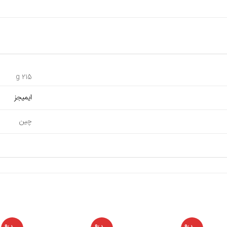
215 g
ایمیجز
چین