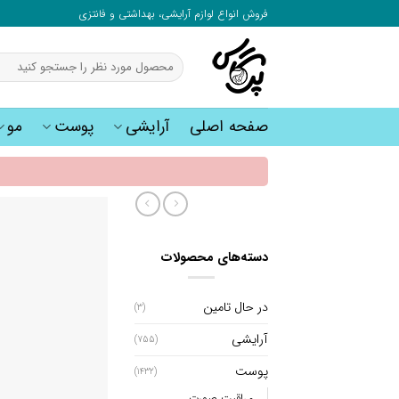
به
فروش انواع لوازم آرایشی، بهداشتی و فانتزی
محتوا
بروید
جستجو
برای:
صفحه اصلی
آرایشی
پوست
مو
دسته‌های محصولات
در حال تامین
(3)
آرایشی
(755)
پوست
(1432)
مراقبت صورت