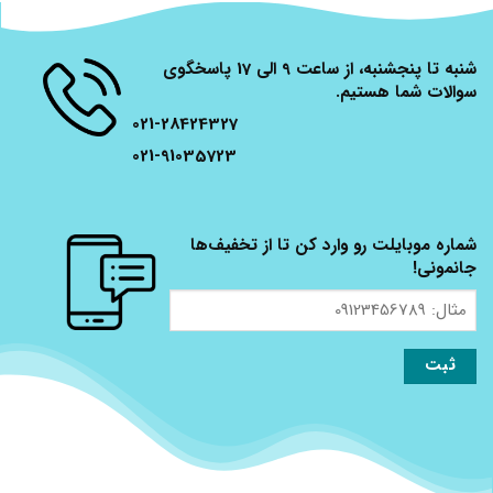
شنبه تا پنجشنبه، از ساعت 9 الی 17 پاسخگوی
سوالات شما هستیم.
021-28424327
021-91035723
شماره موبایلت رو وارد کن تا از تخفیف‌ها
جانمونی!
مثال:
09123456789