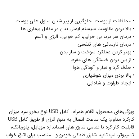
3
امتیازدهی
5.00
از 5
در
• محافظت از پوست، جلوگیری از پیر شدن سلول های پوست
امتیازدهی
مشتری
• بالا بردن مقاومت سیستم ایمنی بدن در مقابل بیماری ها
• درمان سر درد، بی خوابی، کم خوابی، آلرژی و آسم
• درمان نارسائی های تنفسی
• بهتر کردن عملکرد سوخت و ساز بدن
• از بین بردن خستگی های مفرط
• حذف گرد و غبار و آلودگی هوا
• بالا بردن میزان هوشیاری
• ایجاد طراوت و شادابی
ویژگی‌های محصول: اقلام همراه : کابل USB نوع بخور:سرد میزان
کارکرد مداوم: یک ساعت اتصال به منبع انرژی از طریق کابل USB
قابلیت کار کرد با تمامی شارژر های استاندارد موبایل، پاوربانک،
کامپیوتر، لپ تاپ، شارژر فندکی خودرو و… مناسب برای اتاق خواب