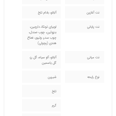
نت آغازین
آلبالو، بادام تلخ
نت پایانی
لوبیای تونکا، دارچین،
بنزوئین، چوب صندل،
چوب سدر، وتیور، نعناع
هندی (پچولی)
نت میانی
آلبالو، آلو سیاه، گل رز،
گل یاسمین
نوع رایحه
شیرین
تلخ
گرم