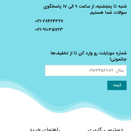
شنبه تا پنجشنبه، از ساعت 9 الی 17 پاسخگوی
سوالات شما هستیم.
021-28424327
021-91035723
شماره موبایلت رو وارد کن تا از تخفیف‌ها
جانمونی!
مثال:
09123456789
دسترسی کاربری
راهنمای خرید