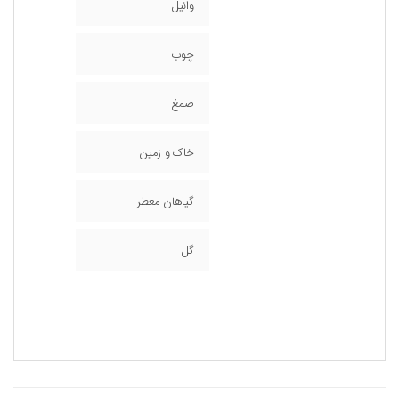
وانیل
چوب
صمغ
خاک و زمین
گیاهان معطر
گل