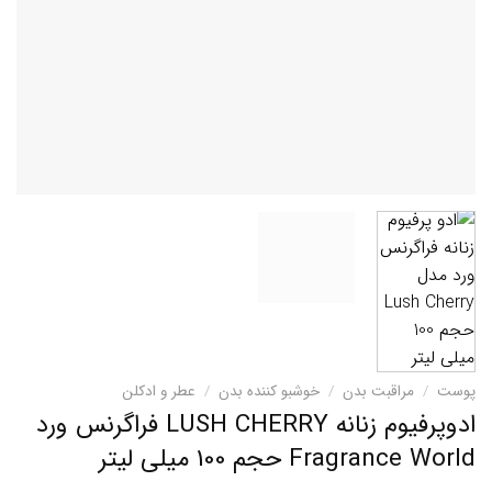
پوست
/
مراقبت بدن
/
خوشبو کننده بدن
/
عطر و ادکلن
ادوپرفیوم زنانه LUSH CHERRY فراگرنس ورد
Fragrance World حجم 100 میلی لیتر