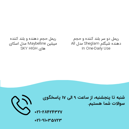
ریمل دو سر بلند کننده و حجم
ریمل حجم دهنده و بلند کننده
دهنده شیگلم Sheglam مدل All
میبلین Maybelline مدل اسکای
In One-Daily Use
های SKY HIGH
شنبه تا پنجشنبه، از ساعت 9 الی 17 پاسخگوی
سوالات شما هستیم.
021-28424327
021-91035723