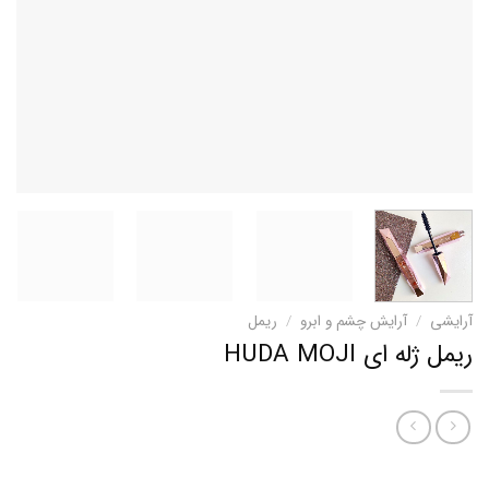
آرایشی
/
آرایش چشم و ابرو
/
ریمل
ریمل ژله ای HUDA MOJI