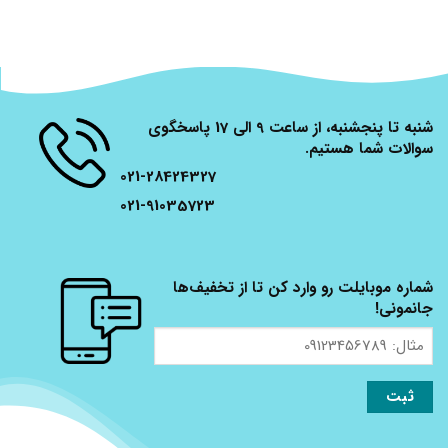
شنبه تا پنجشنبه، از ساعت 9 الی 17 پاسخگوی
سوالات شما هستیم.
021-28424327
021-91035723
شماره موبایلت رو وارد کن تا از تخفیف‌ها
جانمونی!
مثال:
09123456789