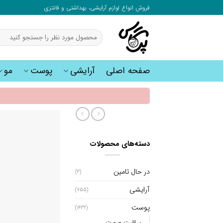
به
فروش انواع لوازم آرایشی، بهداشتی و فانتزی
محتوا
بروید
جستجو
برای:
صفحه اصلی
آرایشی
پوست
مو
دسته‌های محصولات
در حال تامین
(3)
آرایشی
(755)
پوست
(1432)
مراقبت صورت