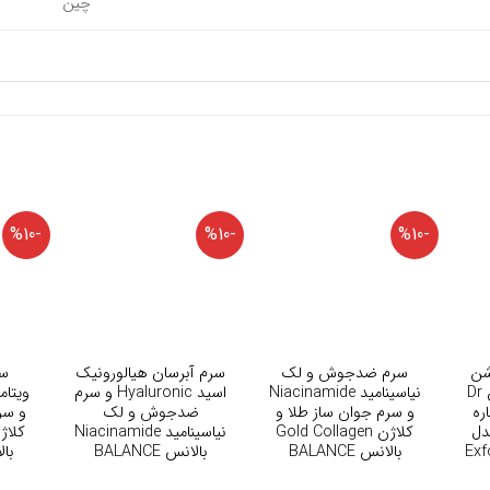
چین
-%10
-%10
-%10
+
+
شن
سرم ضدجوش و لک
سرم آبرسان هیالورونیک
سر
کننده دکتر ملاکسین Dr
نیاسینامید Niacinamide
اسید Hyaluronic و سرم
اره
و سرم جوان ساز طلا و
ضدجوش و لک
و سر
دل
کلاژن Gold Collagen
نیاسینامید Niacinamide
Exf
بالانس BALANCE
بالانس BALANCE
بالا