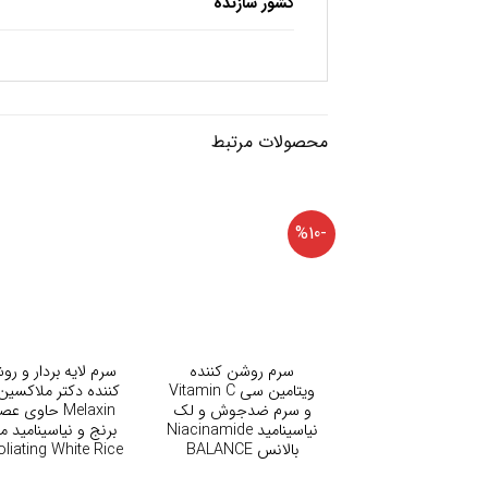
کشور سازنده
محصولات مرتبط
-%10
+
+
سرم روشن کننده
سرم لایه بردار و رو
ویتامین سی Vitamin C
و سرم ضدجوش و لک
Melaxin حاوی عص
نیاسینامید Niacinamide
برنج و نیاسینامید م
بالانس BALANCE
oliating White Rice
Ampoule