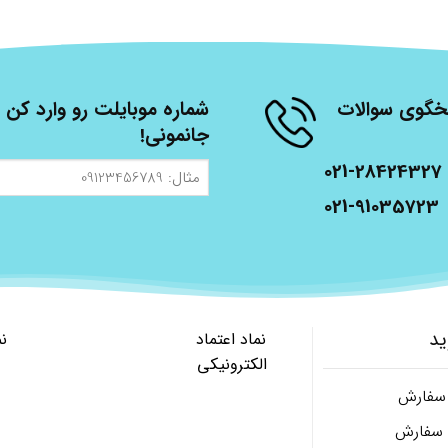
شنبه، از ساعت 9 الی 17 پاسخگوی سوالات
شماره موبایلت رو وارد کن ت
جانمونی!
021-28424327
مثال:
09123456789
021-91035723
ید
نماد اعتماد
ن
الکترونیکی
 سفارش
ل سفارش