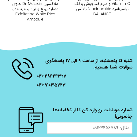
Vitamin C و سرم ضدجوش و لک
ملاکسین Dr Melaxin حاوی
نیاسینامید Niacinamide بالانس
عصاره برنج و نیاسینامید مدل
Exfoliating White Rice
BALANCE
Ampoule
شنبه تا پنجشنبه، از ساعت 9 الی 17 پاسخگوی
سوالات شما هستیم.
021-28424327
021-91035723
شماره موبایلت رو وارد کن تا از تخفیف‌ها
جانمونی!
مثال:
09123456789