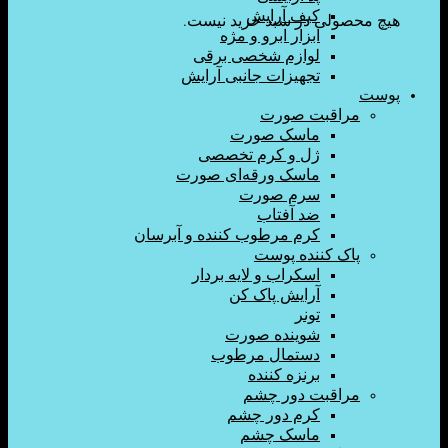
کیف آرایش
ولی در سبد خرید نیست.
ابزار ابرو و مژه
لوازم شخصی برقی
تجهیزات جانبی آرایش
اقبت صورت
ماسک صورت
ژل و کرم تخصصی
ماسک ورقه‌ای صورت
سرم صورت
ضد آفتاب
کرم مرطوب کننده و آبرسان
ک کننده پوست
اسکراب و لایه بردار
آرایش پاک کن
تونر
شوینده صورت
دستمال مرطوب
برنزه کننده
اقبت دور چشم
کرم دور چشم
ماسک چشم