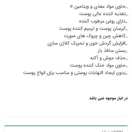
5
امتیازدهی
_حاوی مواد مغذی و ویتامین e
4.80
از 5
_تغذیه کننده عالی پوست
در
امتیازدهی
_دارای روغن مرطوب کننده
مشتری
_آبرسان پوست و ترمیم کننده پوست
_کاهش چین و چروک های صورت
_افزایش گردش خون و تحریک کلاژن سازی
_بستن منافذ باز
_حذف جوش و آکنه
_حاوی مواد خنک کننده پوست
_بدون ایجاد التهابات پوستی و مناسب برای انواع پوست
در انبار موجود نمی باشد
اطلاعات بیشتر