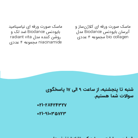
ماسک صورت ورقه ای کلاژن‌ساز و
ماسک صورت ورقه ای نیاسینامید
آبرسان بایودنس Biodance مدل
بایودنس Biodance ضد لک و
bio collagen مجموعه 4 عددی
روشن کننده مدل radiant vita
niacinamide مجموعه 4 عددی
شنبه تا پنجشنبه، از ساعت 9 الی 17 پاسخگوی
سوالات شما هستیم.
021-28424327
021-91035723