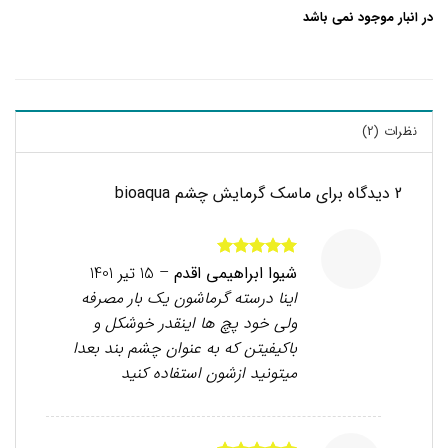
در انبار موجود نمی باشد
نظرات (2)
2 دیدگاه برای
ماسک گرمایش چشم bioaqua
امتیاز
5
از
شیوا ابراهیمی اقدم
–
15 تیر 1401
5
اینا درسته گرماشون یک بار مصرفه
ولی خود پچ ها اینقدر خوشکل و
باکیفیتن که به عنوان چشم بند بعدا
میتونید ازشون استفاده کنید