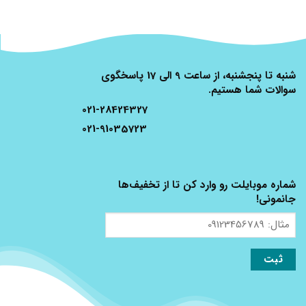
شنبه تا پنجشنبه، از ساعت 9 الی 17 پاسخگوی
سوالات شما هستیم.
021-28424327
021-91035723
شماره موبایلت رو وارد کن تا از تخفیف‌ها
جانمونی!
مثال:
09123456789