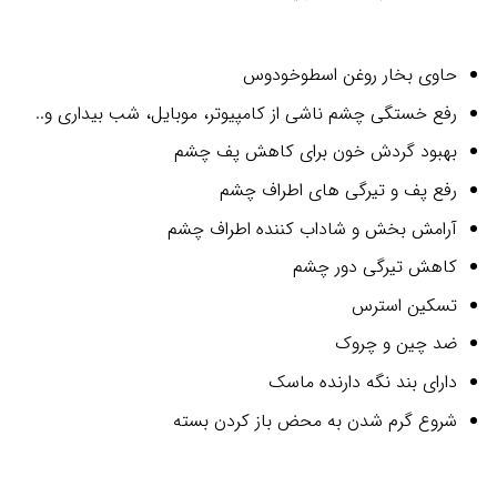
2
امتیازدهی
5.00
از 5
در
حاوی بخار روغن اسطوخودوس
امتیازدهی
مشتری
رفع خستگی چشم ناشی از کامپیوتر، موبایل، شب بیداری و..
بهبود گردش خون برای کاهش پف چشم
رفع پف و تیرگی های اطراف چشم
آرامش بخش و شاداب کننده اطراف چشم
کاهش تیرگی دور چشم
تسکین استرس
ضد چین و چروک
دارای بند نگه دارنده ماسک
شروع گرم شدن به محض باز کردن بسته