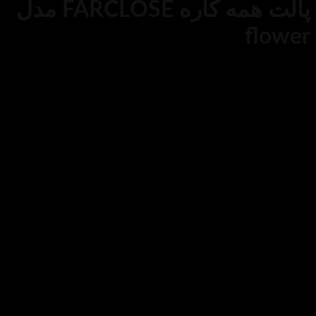
پالت همه کاره FARCLOSE مدل
از 5 در
1
امتیازدهی مشتری
)