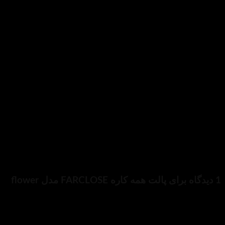
 نمی باشد
 بیشتر
چین
پالت همه کاره FARCLOSE مدل flower