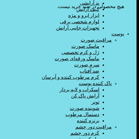
پد آرایشی
هیچ محصولی در سبد خرید نیست.
کیف آرایش
ابزار ابرو و مژه
لوازم شخصی برقی
تجهیزات جانبی آرایش
پوست
مراقبت صورت
ماسک صورت
ژل و کرم تخصصی
ماسک ورقه‌ای صورت
سرم صورت
ضد آفتاب
کرم مرطوب کننده و آبرسان
پاک کننده پوست
اسکراب و لایه بردار
آرایش پاک کن
تونر
شوینده صورت
دستمال مرطوب
برنزه کننده
مراقبت دور چشم
کرم دور چشم