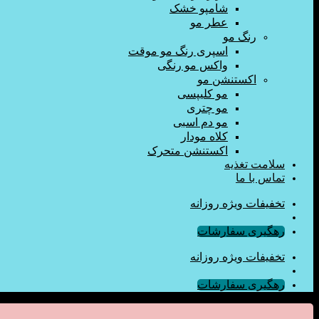
شامپو خشک
عطر مو
رنگ مو
اسپری رنگ مو موقت
واکس مو رنگی
اکستنشن مو
مو کلیپسی
مو چتری
مو دم اسبی
کلاه مودار
اکستنشن متحرک
سلامت تغذیه
تماس با ما
تخفیفات ویژه روزانه
رهگیری سفارشات
تخفیفات ویژه روزانه
رهگیری سفارشات