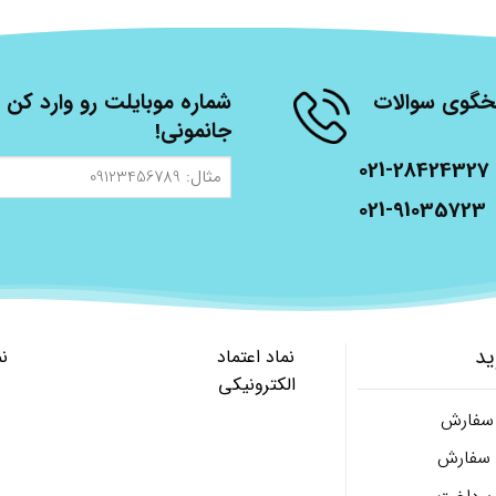
شنبه، از ساعت 9 الی 17 پاسخگوی سوالات
شماره موبایلت رو وارد کن ت
جانمونی!
021-28424327
مثال:
09123456789
021-91035723
ید
نماد اعتماد
ن
الکترونیکی
 سفارش
ل سفارش