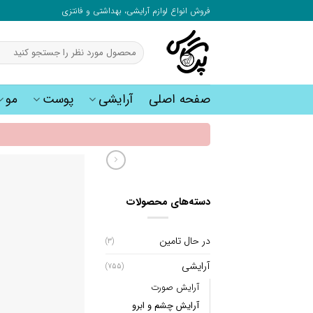
به
فروش انواع لوازم آرایشی، بهداشتی و فانتزی
محتوا
بروید
جستجو
برای:
صفحه اصلی
آرایشی
پوست
مو
دسته‌های محصولات
در حال تامین
(3)
آرایشی
(755)
آرایش صورت
آرایش چشم و ابرو