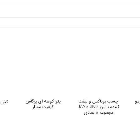
+
+
مو
چسب بوتاکس و لیفت
پتو کوسه ای پرگاس
کش ل
کننده باسن JAYSUING
کیفیت ممتاز
مجموعه 8 عددی