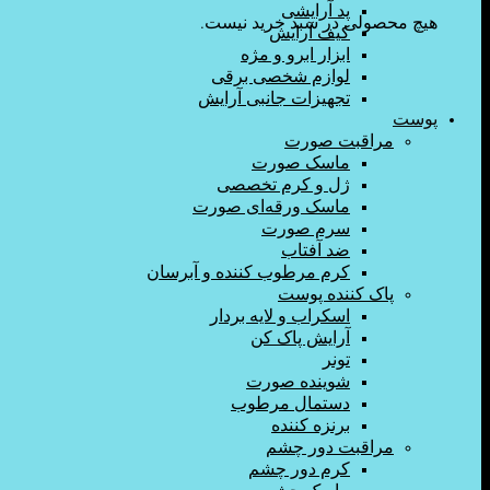
پد آرایشی
هیچ محصولی در سبد خرید نیست.
کیف آرایش
ابزار ابرو و مژه
لوازم شخصی برقی
تجهیزات جانبی آرایش
پوست
مراقبت صورت
ماسک صورت
ژل و کرم تخصصی
ماسک ورقه‌ای صورت
سرم صورت
ضد آفتاب
کرم مرطوب کننده و آبرسان
پاک کننده پوست
اسکراب و لایه بردار
آرایش پاک کن
تونر
شوینده صورت
دستمال مرطوب
برنزه کننده
مراقبت دور چشم
کرم دور چشم