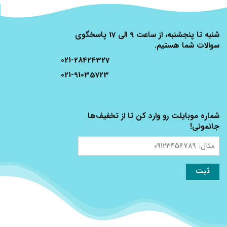
شنبه تا پنجشنبه، از ساعت 9 الی 17 پاسخگوی
سوالات شما هستیم.
021-28424327
021-91035723
شماره موبایلت رو وارد کن تا از تخفیف‌ها
جانمونی!
مثال:
09123456789