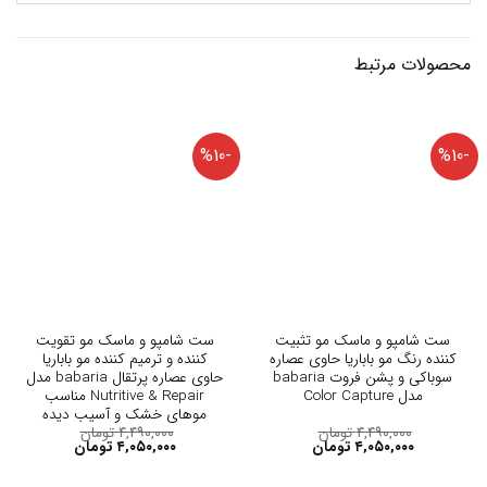
محصولات مرتبط
-%10
-%10
ست شامپو و ماسک مو تثبیت
ست شامپو و ماسک مو تقویت
کننده رنگ مو باباریا حاوی عصاره
کننده و ترمیم کننده مو باباریا
سوباکی و پشن فروت babaria
حاوی عصاره پرتقال babaria مدل
مدل Color Capture
Nutritive & Repair مناسب
موهای خشک و آسیب دیده
۴,۴۹۰,۰۰۰
تومان
۴,۴۹۰,۰۰۰
تومان
۴,۰۵۰,۰۰۰
تومان
۴,۰۵۰,۰۰۰
تومان