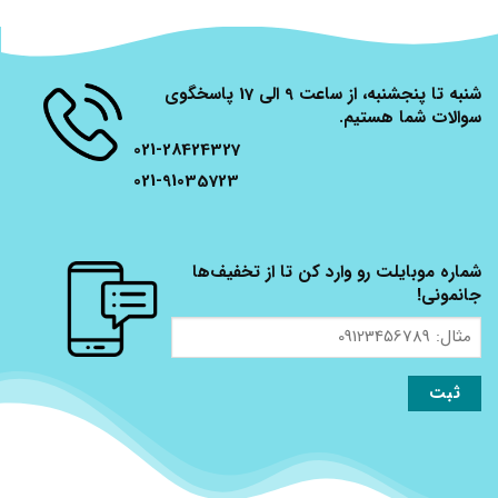
شنبه تا پنجشنبه، از ساعت 9 الی 17 پاسخگوی
سوالات شما هستیم.
021-28424327
021-91035723
شماره موبایلت رو وارد کن تا از تخفیف‌ها
جانمونی!
مثال:
09123456789