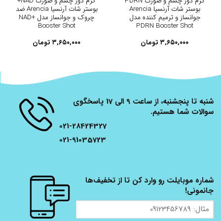
کرم دور چشم و صورت PDRN
کرم دور چشم و صورت NAD+
بوستر شات آرنسیا Arencia
بوستر شات آرنسیا Arencia ضد
جوانساز و ترمیم کننده مدل
چروک و جوانساز مدل NAD+
Booster Shot
PDRN Booster Shot
۳,۶۵۰,۰۰۰
تومان
۳,۶۵۰,۰۰۰
تومان
شنبه تا پنجشنبه، از ساعت 9 الی 17 پاسخگوی
سوالات شما هستیم.
021-28424327
021-91035723
شماره موبایلت رو وارد کن تا از تخفیف‌ها
جانمونی!
مثال:
09123456789