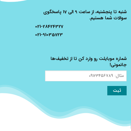
شنبه تا پنجشنبه، از ساعت 9 الی 17 پاسخگوی
سوالات شما هستیم.
021-28424327
021-91035723
شماره موبایلت رو وارد کن تا از تخفیف‌ها
جانمونی!
مثال:
09123456789