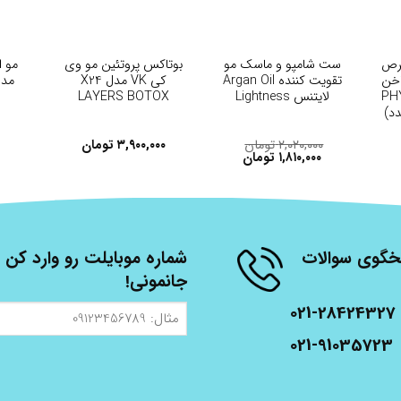
+
+
رص
ست شامپو و ماسک مو
بوتاکس پروتئین مو وی
مو 
اخن
تقویت کننده Argan Oil
کی VK مدل X24
مدل
تو PHYTO
لایتنس Lightness
LAYERS BOTOX
۲,۰۲۰,۰۰۰
تومان
۳,۹۰۰,۰۰۰
تومان
۱,۸۱۰,۰۰۰
تومان
شنبه، از ساعت 9 الی 17 پاسخگوی سوالات
شماره موبایلت رو وارد کن ت
جانمونی!
021-28424327
مثال:
09123456789
021-91035723