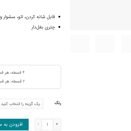
قابل شانه کردن، اتو، سشوار 
چتری بغل‌دار
4 قسطه، هر قسط:
2 قسطه، هر قسط:
رنگ
مو اکستنشن کلیپسی چتری بغل‌دار عدد
افزودن به س