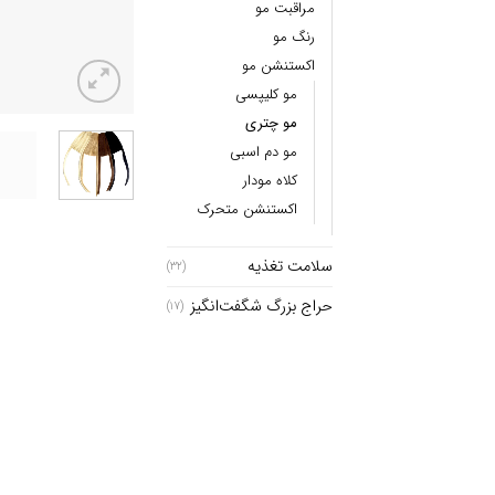
مراقبت مو
رنگ مو
اکستنشن مو
مو کلیپسی
مو چتری
مو دم اسبی
کلاه مودار
اکستنشن متحرک
سلامت تغذیه
(32)
حراج بزرگ شگفت‌انگیز
(17)