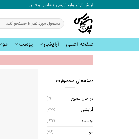
به
فروش انواع لوازم آرایشی، بهداشتی و فانتزی
محتوا
بروید
جستجو
برای:
صفحه اصلی
آرایشی
پوست
مو
دسته‌های محصولات
در حال تامین
(3)
آرایشی
(755)
پوست
(1432)
مو
(299)