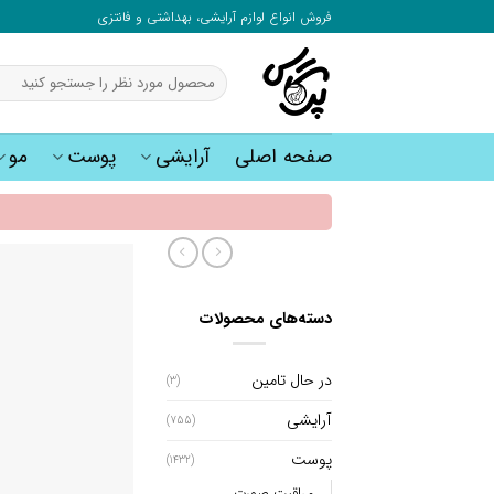
به
فروش انواع لوازم آرایشی، بهداشتی و فانتزی
محتوا
بروید
جستجو
برای:
صفحه اصلی
آرایشی
پوست
مو
دسته‌های محصولات
در حال تامین
(3)
آرایشی
(755)
پوست
(1432)
مراقبت صورت