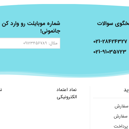
شنبه، از ساعت 9 الی 17 پاسخگوی سوالات
شماره موبایلت رو وارد کن ت
جانمونی!
021-28424327
مثال:
09123456789
021-91035723
ید
نماد اعتماد
ن
الکترونیکی
 سفارش
ل سفارش
پرداخت