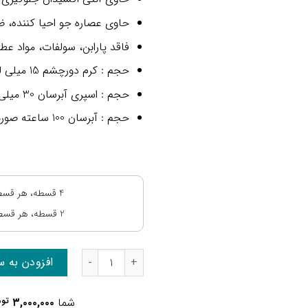
حاوی عصاره جو احیا کننده، 
فاقد پارابن، سولفات،
مواد عط
حجم : کرم دورچشم 15 میلی لیتر
حجم : اسپری آبرسان 30 میلی لیتر
حجم : آبرسان 100 ساعته صورت 125 میلی لیتر
4 قسطه، هر قسط:
2 قسطه، هر قسط:
افزودن به س
شما
۳,۰۰۰,۰۰۰
توم