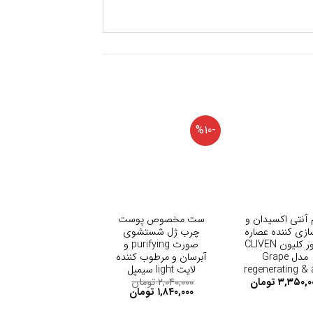
-%10
+
+
 آنتی اکسیدان و
ست مخصوص پوست
سازی کننده عصاره
چرب ژل شستشوی
انگور کلیون CLIVEN
صورت purifying و
مدل Grape
آبرسان و مرطوب کننده
regenerating & 
لایت light سیمپل
Simple
oxidizing
۳,۳۵۰,۰
تومان
۲,۰۴۰,۰۰۰
تومان
۱,۸۴۰,۰۰۰
تومان