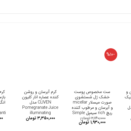
-%10
+
+
 و
ست مخصوص پوست
کرم آبرسان و روشن
کرم
نیک
خشک ژل شستشوی
کننده عصاره انار کلیون
باز
صورت میسلار micellar
CLIVEN مدل
مدل
و آبرسان و مرطوب کننده
Pomegranate Juice
ریچ rich سیمپل Simple
illuminating
anti
۲,۱۴۰,۰۰۰
تومان
۳,۳۵۰,۰۰۰
تومان
۰۰
۱,۹۳۰,۰۰۰
تومان