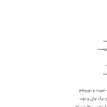
ت
 پوست
ست
 صورت و دورچشم
ره برگ چای و توت
از تخریب بافت سلولی