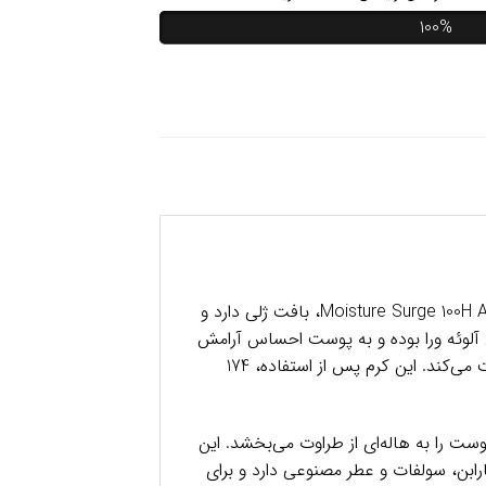
100%
کرم آبرسان 100 ساعته کلینیک مدل Moisture Surge کرم آبرسان Moisture Surge 100H Auto-Replenishing Hydrator Gel Cream 125ml، بافت ژلی دارد و
رطوب نگه می‌دارد. حاوی کمپلکس آلوئه ورا بوده و به پوست احساس آرامش
می‌دهد. حاوی ویتامین C و E با خواص آنتی اکسیدانی است که پوست را از خشکی و آسیب‌های محیطی محافظت می‌کند. این کرم پس از استفاده، 174
سان کلینیک مدل Moisture Surge اسپری آبرسان Clinique مدل Moisture Surge Face Spray 30ml، پوست را به هاله‌ای از طراوت می‌بخشد. این
ابن، سولفات و عطر مصنوعی دارد و برای