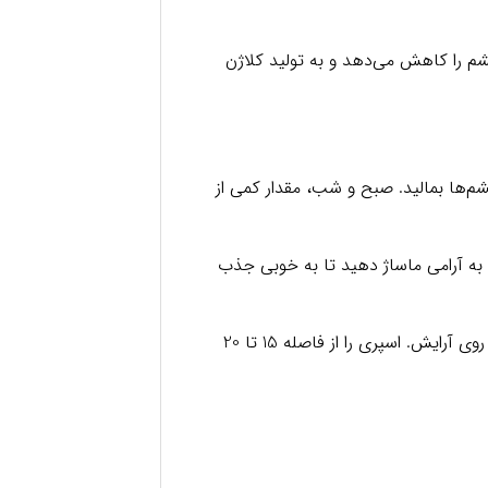
چشم Clinique مدل All About Eyes 15ml، پف و تیرگی زیر چشم را کاهش می‌دهد و به تولید کلاژن
م‌ها بمالید. صبح و شب، مقدار کمی از
و به آرامی ماساژ دهید تا به خوبی جذب
اسپری آبرسان: هر زمان که احساس کنید پوستتان خشک است، می‌توانید از این اسپری پوستی استفاده کنید، حتی روی آرایش. اسپری را از فاصله 15 تا 20