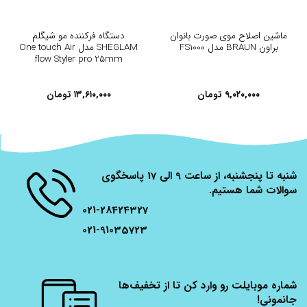
ماشین اصلاح موی صورت بانوان
دستگاه فرکننده مو شیگلم
براون BRAUN مدل FS1000
SHEGLAM مدل One touch Air
flow Styler pro 25mm
۹,۰۲۰,۰۰۰
تومان
۱۳,۶۱۰,۰۰۰
تومان
شنبه تا پنجشنبه، از ساعت 9 الی 17 پاسخگوی
سوالات شما هستیم.
021-28424327
021-91035723
شماره موبایلت رو وارد کن تا از تخفیف‌ها
جانمونی!