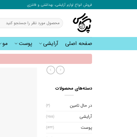
به
فروش انواع لوازم آرایشی، بهداشتی و فانتزی
محتوا
بروید
جستجو
برای:
صفحه اصلی
آرایشی
پوست
مو
دسته‌های محصولات
در حال تامین
(3)
آرایشی
(755)
پوست
(1432)