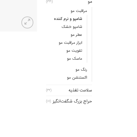
مو
(299)
مراقبت مو
شامپو و نرم کننده
شامپو خشک
عطر مو
ابزار مراقبت مو
تقویت مو
ماسک مو
رنگ مو
اکستنشن مو
سلامت تغذیه
(32)
حراج بزرگ شگفت‌انگیز
(17)