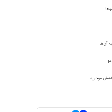
وها
ه آن‌ها
مو
کاهش موخوره