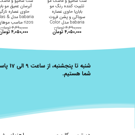
ست شامپو و ماسک مو
ست شامپو و ماسک 
تثبیت کننده رنگ مو
آبرسان عمیق مو بابار
باباریا حاوی عصاره
حاوی عصاره نارگی
سوباکی و پشن فروت
babaria مدل 
babaria مدل Color
rizos مناسب موها
Capture
و مجعد
۴,۴۹۰,۰۰۰
تومان
۴,۴۹۰,۰۰۰
تومان
۴,۰۵۰,۰۰۰
تومان
۴,۰۵۰,۰۰۰
تومان
شنبه تا پنج
شما هستیم.