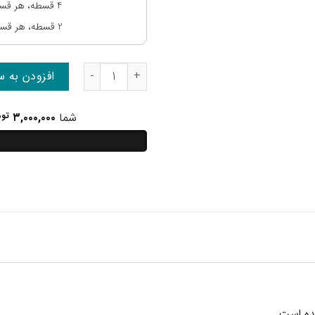
4 قسطه، هر قسط:
2 قسطه، هر قسط:
شامپو مغذی OIL NUTRITIVE گلیس GLISS عدد
افزودن به س
شما
۳,۰۰۰,۰۰۰
توم
ده است.