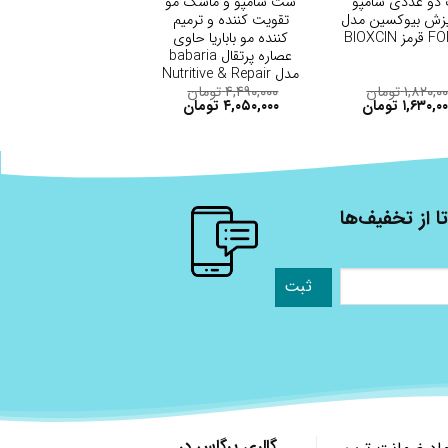
دو عددی شامپو
ست شامپو و ماسک مو
زش بیوکسین مدل
تقویت کننده و ترمیم
 BIOXCIN
کننده مو باباریا حاوی
عصاره پرتقال babaria
مدل Nutritive & Repair
مناسب موهای خشک و
۱,۸۲۰,۰
تومان
۴,۴۹۰,۰۰۰
تومان
۱,۶۳۰,۰
تومان
۴,۰۵۰,۰۰۰
تومان
آسیب دیده
ا از تخفیف‌ها
گالری پرگاس در