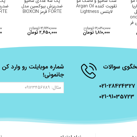
مو
ست شامپو و ماسک مو
پک سه عددی شامپو
پک 
یا
تقویت کننده Argan Oil
ضدریزش بیوکسین مدل
ضدری
ل
لایتنس Lightness
FORTE قرمز BIOXCIN
FORTE قرمز
ondas &
ی فر
۲,۰۲۰,۰۰۰
تومان
۲,۷۲۰,۰۰۰
تومان
۰۰
۱,۸۱۰,۰۰۰
تومان
۲,۴۵۰,۰۰۰
تومان
۰۰
شنبه، از ساعت 9 الی 17 پاسخگوی سوالات
شماره موبایلت رو وارد کن ت
جانمونی!
021-28424327
مثال:
09123456789
021-91035723