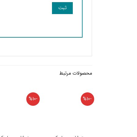
محصولات مرتبط
-%10
-%10
+
+