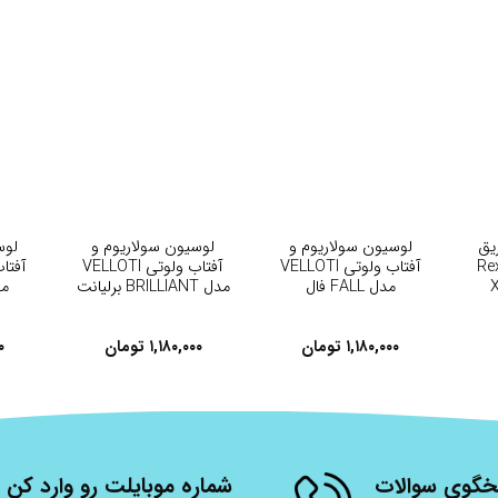
+
+
یق
لوسیون سولاریوم و
لوسیون سولاریوم و
لوس
ا Rexona
آفتاب ولوتی VELLOTI
آفتاب ولوتی VELLOTI
مدل FALL فال
مدل BRILLIANT برلیانت
مدل 
۱,۱۸۰,۰۰۰
تومان
۱,۱۸۰,۰۰۰
تومان
۰
شنبه، از ساعت 9 الی 17 پاسخگوی سوالات
شماره موبایلت رو وارد کن ت