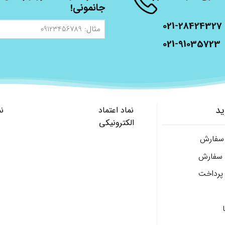
جانمونی!
021-28424327
مثال:
09123456789
021-91035723
ید
نماد اعتماد
ن
الکترونیکی
 سفارش
ل سفارش
پرداخت