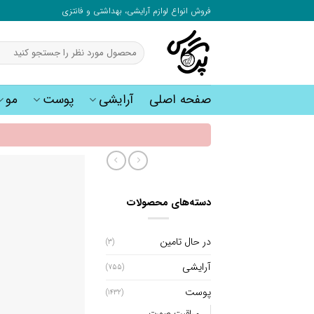
به
فروش انواع لوازم آرایشی، بهداشتی و فانتزی
محتوا
بروید
جستجو
برای:
صفحه اصلی
آرایشی
پوست
مو
دسته‌های محصولات
در حال تامین
(3)
آرایشی
(755)
پوست
(1432)
مراقبت صورت