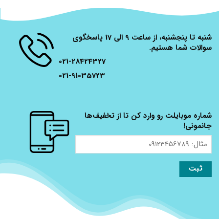
شنبه تا پنجشنبه، از ساعت 9 الی 17 پاسخگوی
سوالات شما هستیم.
021-28424327
021-91035723
شماره موبایلت رو وارد کن تا از تخفیف‌ها
جانمونی!
مثال:
09123456789