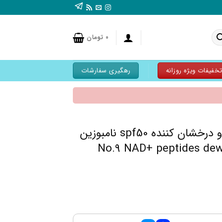
۰
تومان
خفیفات ویژه روزانه
رهگیری سفارشات
کرم ضد آفتاب جوانساز و درخشان‌ کننده spf50 نامبوزین
 مدل No.9 NAD+ peptides dewy sun