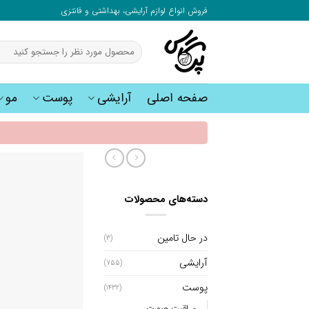
به
فروش انواع لوازم آرایشی، بهداشتی و فانتزی
محتوا
بروید
جستجو
برای:
صفحه اصلی
آرایشی
پوست
مو
دسته‌های محصولات
در حال تامین
(3)
آرایشی
(755)
پوست
(1432)
مراقبت صورت