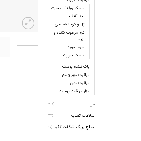
ماسک ورقه‌ای صورت
ضد آفتاب
ژل و کرم تخصصی
کرم ضد آفتاب جوانساز و درخشان‌ کننده spf50 نامبوزین nambuzin مدل No.9 NAD+ peptides dewy sun essence عدد
کرم مرطوب کننده و
آبرسان
سرم صورت
ماسک صورت
پاک کننده پوست
مراقبت دور چشم
مراقبت بدن
ابزار مراقبت پوست
مو
(299)
سلامت تغذیه
(32)
حراج بزرگ شگفت‌انگیز
(17)