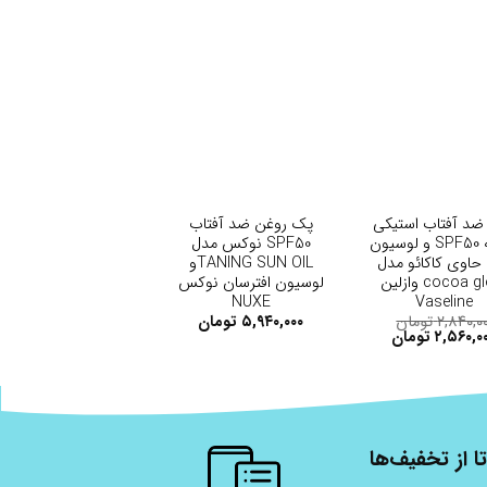
+
+
د آفتاب استیکی
پک روغن ضد آفتاب
روزانه SPF50 و لوسیون
SPF50 نوکس مدل
حاوی کاکائو مدل
TANING SUN OILو
cocoa glow وازلین
لوسیون افترسان نوکس
NUXE
Vaseline
۲,۸۴۰,۰
تومان
۵,۹۴۰,۰۰۰
تومان
۲,۵۶۰,۰
تومان
ا از تخفیف‌ها