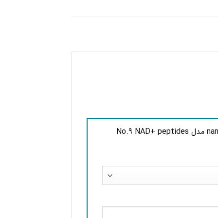
اولین کسی باشید که دیدگاهی می نویسد “کرم ضد آفتاب جوانساز و درخشان‌ کننده spf50 نامبوزین nambuzin مدل No.9 NAD+ peptides