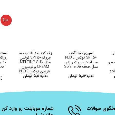
-%10
+
+
ژن
اسپری ضد آفتاب
پک کرم ضد آفتاب ضد
ست ض
SPF50 نوکس NUXE
چروک SPF50 نوکس
ننده و
محافظت صورت و بدن
مدل MELTING SUN
بدن 
مدل Solaire Delicieux
CREAM و لوسیون
col
افترسان نوکس NUXE
۵,۸۳۰,۰۰۰
تومان
۵,۵۱۰,۰۰۰
تومان
۰۰
۰۰
شنبه، از ساعت 9 الی 17 پاسخگوی سوالات
شماره موبایلت رو وارد کن ت