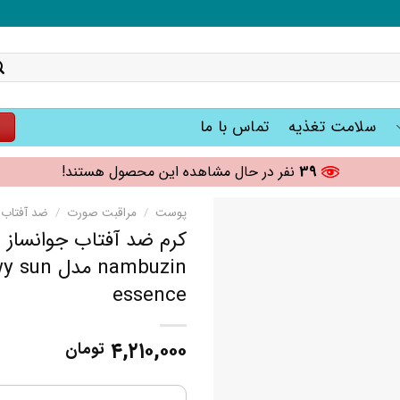
سلامت تغذیه
تماس با ما
ت
39
نفر در حال مشاهده این محصول هستند!
پوست
/
مراقبت صورت
/
ضد آفتاب
nambuzin
essence
۴,۲۱۰,۰۰۰
تومان