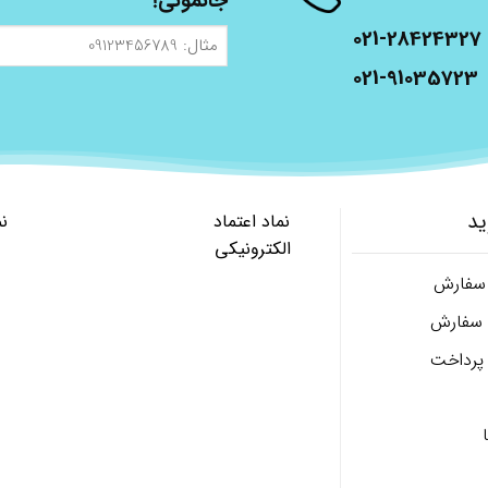
جانمونی!
021-28424327
مثال:
09123456789
021-91035723
ید
نماد اعتماد
ن
الکترونیکی
 سفارش
ل سفارش
پرداخت