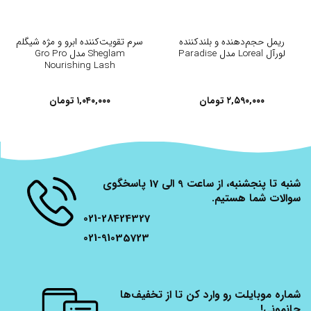
ریمل حجم‌دهنده و بلند‌کننده
سرم تقویت‌کننده ابرو و مژه شیگلم
لورآل Loreal مدل Paradise
Sheglam مدل Gro Pro
Nourishing Lash
۲,۵۹۰,۰۰۰
تومان
۱,۰۴۰,۰۰۰
تومان
شنبه تا پنجشنبه، از ساعت 9 الی 17 پاسخگوی
سوالات شما هستیم.
021-28424327
021-91035723
شماره موبایلت رو وارد کن تا از تخفیف‌ها
جانمونی!