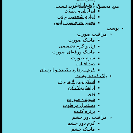
کیف آرایش
ولی در سبد خرید نیست.
ابزار ابرو و مژه
لوازم شخصی برقی
تجهیزات جانبی آرایش
اقبت صورت
ماسک صورت
ژل و کرم تخصصی
ماسک ورقه‌ای صورت
سرم صورت
ضد آفتاب
کرم مرطوب کننده و آبرسان
ک کننده پوست
اسکراب و لایه بردار
آرایش پاک کن
تونر
شوینده صورت
دستمال مرطوب
برنزه کننده
اقبت دور چشم
کرم دور چشم
ماسک چشم