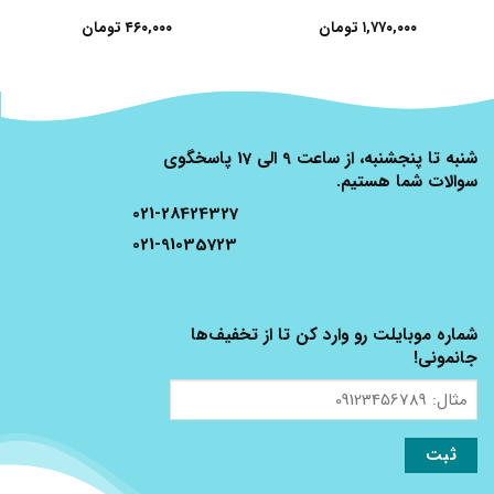
۱,۷۷۰,۰۰۰
تومان
۴۶۰,۰۰۰
تومان
شنبه تا پنجشنبه، از ساعت 9 الی 17 پاسخگوی
سوالات شما هستیم.
021-28424327
021-91035723
شماره موبایلت رو وارد کن تا از تخفیف‌ها
جانمونی!
مثال:
09123456789