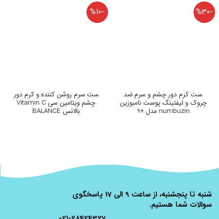
-%10
-%30
ست کرم دور چشم و سرم ضد
ست سرم روشن کننده و کرم دور
چروک و لیفتینگ پوست نامبوزین
چشم ویتامین سی Vitamin C
numbuzin مدل +9
بالانس BALANCE
شنبه تا پنجشنبه، از ساعت 9 الی 17 پاسخگوی
سوالات شما هستیم.
021-28424327