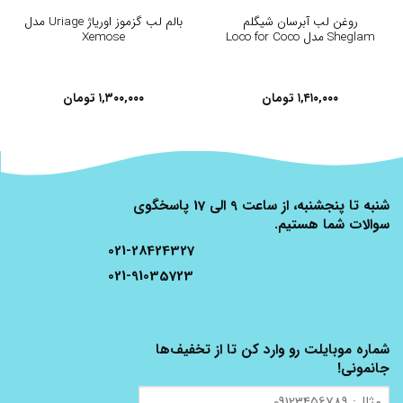
روغن لب آبرسان شیگلم
بالم لب گزموز اوریاژ Uriage مدل
Sheglam مدل Loco for Coco
Xemose
۱,۴۱۰,۰۰۰
تومان
۱,۳۰۰,۰۰۰
تومان
شنبه تا پنجشنبه، از ساعت 9 الی 17 پاسخگوی
سوالات شما هستیم.
021-28424327
021-91035723
شماره موبایلت رو وارد کن تا از تخفیف‌ها
جانمونی!
مثال: