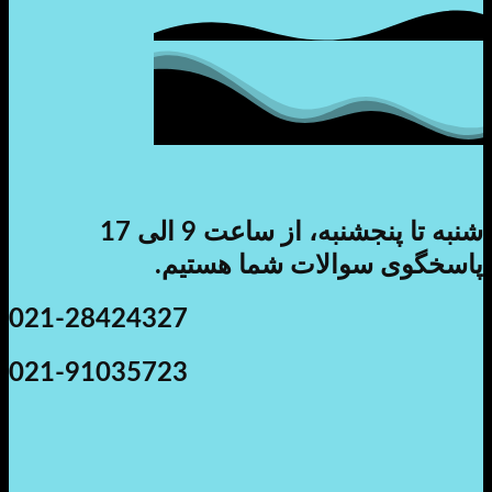
شنبه تا پنجشنبه، از ساعت 9 الی 17
سوالات شما هستیم.
021-28424327
021-91035723