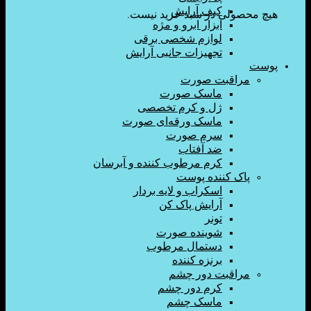
کیف آرایش
ولی در سبد خرید نیست.
ابزار ابرو و مژه
لوازم شخصی برقی
تجهیزات جانبی آرایش
اقبت صورت
ماسک صورت
ژل و کرم تخصصی
ماسک ورقه‌ای صورت
سرم صورت
ضد آفتاب
کرم مرطوب کننده و آبرسان
ک کننده پوست
اسکراب و لایه بردار
آرایش پاک کن
تونر
شوینده صورت
دستمال مرطوب
برنزه کننده
اقبت دور چشم
کرم دور چشم
ماسک چشم