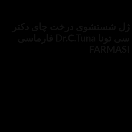
ننده پوست
/
شوینده صورت
شوی درخت چای دکتر
سی تونا Dr.C.Tuna فارماسی
FA
 :
مغذی