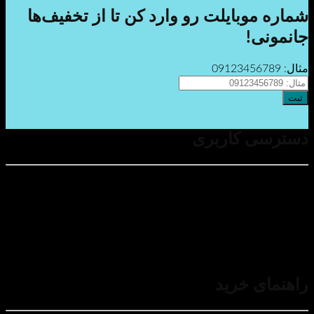
ایلت رو وارد کن تا از تخفیف‌ها
اربری
ربری من
 مقررات
صوصی
متداول
در فروش
مشتریان پرگاس
رید