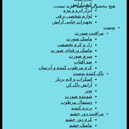
کیف آرایش
ولی در سبد خرید نیست.
ابزار ابرو و مژه
لوازم شخصی برقی
تجهیزات جانبی آرایش
اقبت صورت
ماسک صورت
ژل و کرم تخصصی
ماسک ورقه‌ای صورت
سرم صورت
ضد آفتاب
کرم مرطوب کننده و آبرسان
ک کننده پوست
اسکراب و لایه بردار
آرایش پاک کن
تونر
شوینده صورت
دستمال مرطوب
برنزه کننده
اقبت دور چشم
کرم دور چشم
ماسک چشم