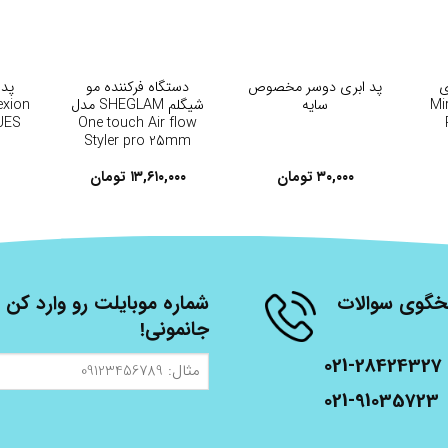
+
+
ددی
پد ابری دوسر مخصوص
دستگاه فرکننده مو
Mi
سایه
شیگلم SHEGLAM مدل
R
One touch Air flow
UES
Styler pro 25mm
۳۰,۰۰۰
تومان
۱۳,۶۱۰,۰۰۰
تومان
شنبه، از ساعت 9 الی 17 پاسخگوی سوالات
شماره موبایلت رو وارد کن ت
جانمونی!
021-28424327
مثال:
09123456789
021-91035723