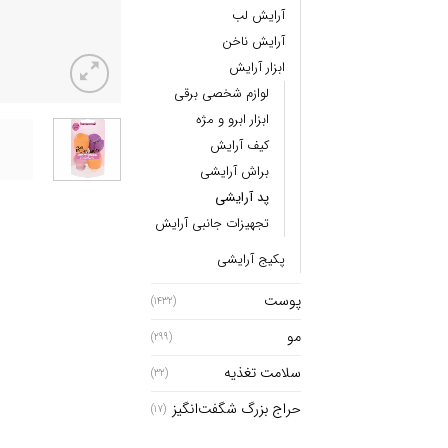
آرایش لب
آرایش ناخن
ابزار آرایش
لوازم شخصی برقی
ابزار ابرو و مژه
کیف آرایش
براش آرایشی
پد آرایشی
تجهیزات جانبی آرایش
پکیج آرایشی
پوست
(1432)
مو
(299)
سلامت تغذیه
(32)
حراج بزرگ شگفت‌انگیز
(17)