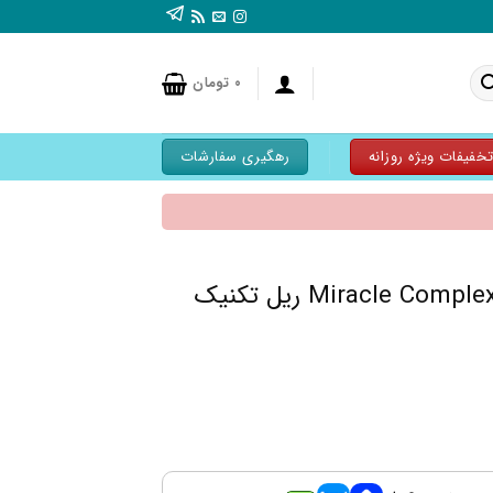
۰
تومان
خفیفات ویژه روزانه
رهگیری سفارشات
پد آرایشی 6 عددی Miracle Complexion ریل تکنیک