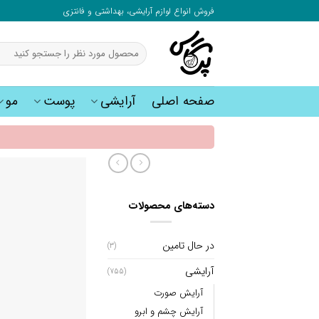
به
فروش انواع لوازم آرایشی، بهداشتی و فانتزی
محتوا
بروید
جستجو
برای:
صفحه اصلی
آرایشی
پوست
مو
دسته‌های محصولات
در حال تامین
(3)
آرایشی
(755)
آرایش صورت
آرایش چشم و ابرو